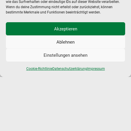
wie das Surfverhalten oder eindeutige IDs auf dieser Website verarbeiten.
22301 HAMBURG / GERMANY
Wenn du deine Zustimmung nicht erteilst oder zurückziehst, können
bestimmte Merkmale und Funktionen beeinträchtigt werden.
+49 40 - 27 85 99 0
+49 40 - 27 90 01 9
Akzeptieren
info@mcc-hamburg.de
Ablehnen
POLYMERS
PLASTIC ADDITIVES
Einstellungen ansehen
COATINGS & ADHESIVES
ANTIOXIDANTS
Cookie-Richtlinie
Datenschutzerklärung
Impressum
SPECIALTY CHEMICALS
RARE EARTHS
REACH
UNTERNEHMEN
KONTAKT
DATENSCHUTZ
IMPRESSUM
AGB