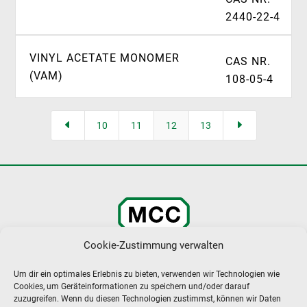
2440-22-4
VINYL ACETATE MONOMER
CAS NR.
(VAM)
108-05-4
D
E
10
11
12
13
Cookie-Zustimmung verwalten
MCC – MENSSING
Um dir ein optimales Erlebnis zu bieten, verwenden wir Technologien wie
CHEMIEHANDEL & CONSULTANTS GMBH
Cookies, um Geräteinformationen zu speichern und/oder darauf
zuzugreifen. Wenn du diesen Technologien zustimmst, können wir Daten
DOROTHEENSTRASSE 48