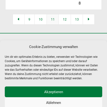
8
D
E
9
10
11
12
13
Cookie-Zustimmung verwalten
Um dir ein optimales Erlebnis zu bieten, verwenden wir Technologien wie
Cookies, um Geräteinformationen zu speichern und/oder darauf
zuzugreifen. Wenn du diesen Technologien zustimmst, können wir Daten
MCC – MENSSING
wie das Surfverhalten oder eindeutige IDs auf dieser Website verarbeiten.
CHEMIEHANDEL & CONSULTANTS GMBH
Wenn du deine Zustimmung nicht erteilst oder zurückziehst, können
bestimmte Merkmale und Funktionen beeinträchtigt werden.
DOROTHEENSTRASSE 48
22301 HAMBURG / GERMANY
Akzeptieren
+49 40 - 27 85 99 0
+49 40 - 27 90 01 9
Ablehnen
info@mcc-hamburg.de