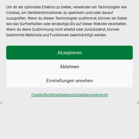
Um dir ein optimales Erlebnis zu bieten, verwenden wir Technologien wie
Cookies, um Geräteinformationen zu speichern und/oder darauf
zuzugreifen. Wenn du diesen Technologien zustimmst, können wir Daten
wie das Surfverhalten oder eindeutige IDs auf dieser Website verarbeiten.
Wenn du deine Zustimmung nicht erteilst oder zurückziehst, können
MCC – MENSSING
bestimmte Merkmale und Funktionen beeinträchtigt werden.
CHEMIEHANDEL & CONSULTANTS GMBH
Akzeptieren
DOROTHEENSTRASSE 48
22301 HAMBURG / GERMANY
Ablehnen
+49 40 - 27 85 99 0
+49 40 - 27 90 01 9
Einstellungen ansehen
info@mcc-hamburg.de
Cookie-Richtlinie
Datenschutzerklärung
Imprint
POLYMERS
PLASTIC ADDITIVES
COATINGS & ADHESIVES
ANTIOXIDANTS
SPECIALTY CHEMICALS