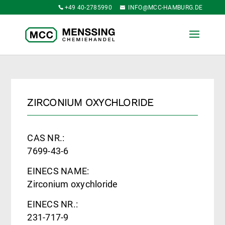
+49 40-2785990
INFO@MCC-HAMBURG.DE
ZIRCONIUM OXYCHLORIDE
CAS NR.:
7699-43-6
EINECS NAME:
Zirconium oxychloride
EINECS NR.:
231-717-9