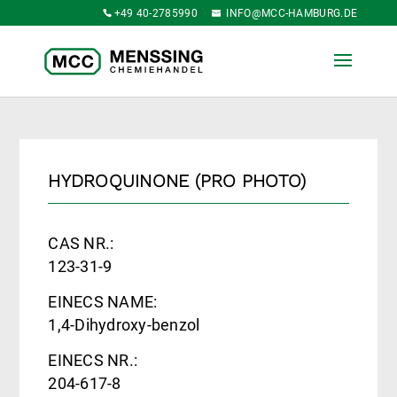
+49 40-2785990
INFO@MCC-HAMBURG.DE
HYDROQUINONE (PRO PHOTO)
CAS NR.:
123-31-9
EINECS NAME:
1,4-Dihydroxy-benzol
EINECS NR.:
204-617-8