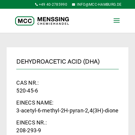
+49 40-2785990
INFO@MCC-HAMBURG.DE
DEHYDROACETIC ACID (DHA)
CAS NR.:
520-45-6
EINECS NAME:
3-acetyl-6-methyl-2H-pyran-2,4(3H)-dione
EINECS NR.:
208-293-9