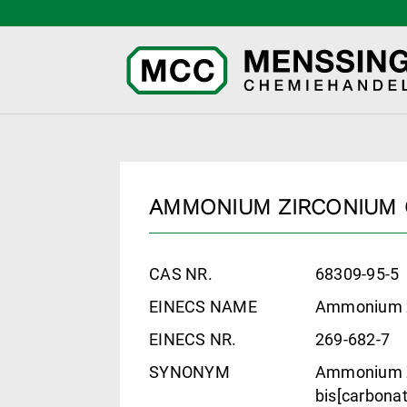
AMMONIUM ZIRCONIUM
CAS NR.
68309-95-5
EINECS NAME
Ammonium z
EINECS NR.
269-682-7
SYNONYM
Ammonium Z
bis[carbona