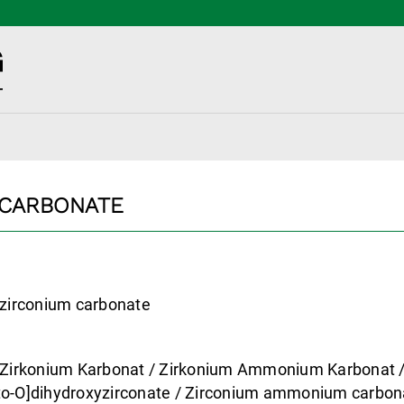
 CARBONATE
irconium carbonate
irkonium Karbonat / Zirkonium Ammonium Karbonat
to-O]dihydroxyzirconate / Zirconium ammonium carbo