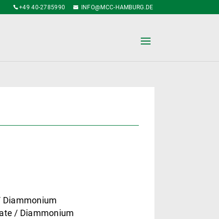
+49 40-2785990
INFO@MCC-HAMBURG.DE
 / Diammonium
nate / Diammonium