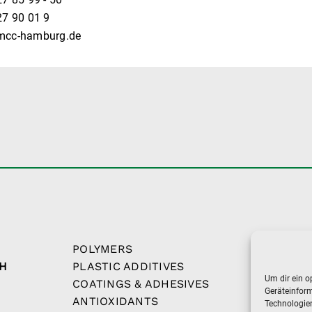
27 90 01 9
mcc-hamburg.de
POLYMERS
U
H
PLASTIC ADDITIVES
K
Um dir ein o
COATINGS & ADHESIVES
D
Geräteinfor
ANTIOXIDANTS
I
Technologien